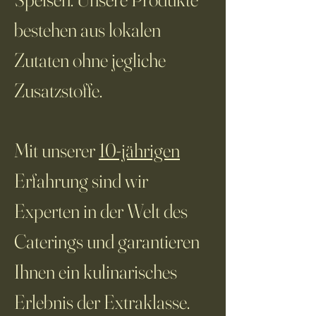
a
m
bestehen aus lokalen
m
Zutaten ohne jegliche
Zusatzstoffe.
Mit unserer
10-jährigen
Erfahrung sind wir
Experten in der Welt des
Caterings und garantieren
Ihnen ein kulinarisches
Erlebnis der Extraklasse.