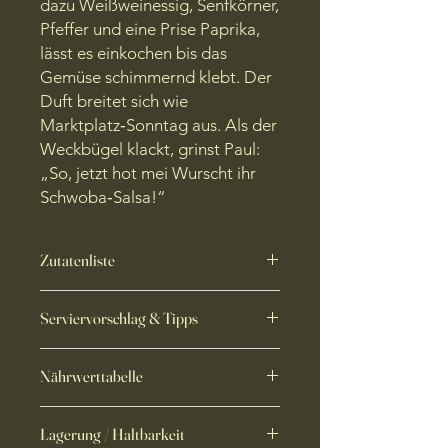
dazu Weißweinessig, Senfkörner,
Pfeffer und eine Prise Paprika,
lässt es einkochen bis das
Gemüse schimmernd klebt. Der
Duft breitet sich wie
Marktplatz‑Sonntag aus. Als der
Weckbügel klackt, grinst Paul:
„So, jetzt hot mei Wurscht ihr
Schwoba‑Salsa!“
Zutatenliste
Paprika, Tomaten, Zwiebeln, Zucker,
Serviervorschlag & Tipps
Weißweinessig, Tomatenmark,
Senfkörner (gelb)
, schwarzer Pfeffer,
• Vesper‑Held:
Ein Klecks zu Käse,
Salz, Paprikapulver.
Nährwerttabelle
Rauchfleisch oder Maultaschen –
Süße, Säure und Chili knacken das
Allergen:
Senf.
Fett.
Durchschnittliche
Lagerung / Haltbarkeit
• Burger‑Boost:
Statt Ketchup einen