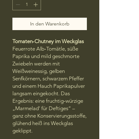
In den Warenkorb
Tomaten‑Chutney im Weckglas
Feuerrote Alb‑Tomätle, süße
Paprika und mild geschmorte
Zwiebeln werden mit
Weißweinessig, gelben
Senfkörnern, schwarzem Pfeffer
und einem Hauch Paprikapulver
langsam eingekocht. Das
Ergebnis: eine fruchtig‑würzige
„Marmelad’ für Deftiges“ –
ganz ohne Konservierungs­stoffe,
glühend heiß ins Weckglas
geklippt.