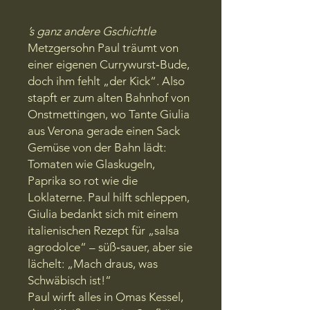
’s ganz andere Gschichtle
Metzgersohn Paul träumt von
einer eigenen Currywurst‑Bude,
doch ihm fehlt „der Kick“. Also
stapft er zum alten Bahnhof von
Onstmettingen, wo Tante Giulia
aus Verona gerade einen Sack
Gemüse von der Bahn lädt:
Tomaten wie Glaskugeln,
Paprika so rot wie die
Loklaterne. Paul hilft schleppen,
Giulia bedankt sich mit einem
italienischen Rezept für „salsa
agrodolce“ – süß‑sauer, aber sie
lächelt: „Mach draus, was
Schwäbisch ist!“
Paul wirft alles in Omas Kessel,