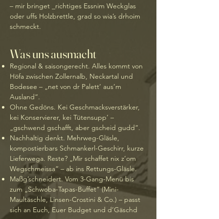
– mir bringet _richtiges Essnim Weckglas
oder uffs Holzbrettle, grad so wia’s drhoim
schmeckt.
Was uns ausmacht
Regional & saisongerecht. Alles kommt von
Höfa zwischen Zollernalb, Neckartal und
Bodesee – „net von dr Palett’ aus’m
Ausland“.
Ohne Gedöns. Kei Geschmacks­verstärker,
kei Konservierer, kei Tütensupp’ –
„gschwend gschafft, aber gscheid gudd“.
Nachhaltig denkt. Mehrweg-Gläsle,
kompostierbars Schmankerl-Geschirr, kurze
Liefer­wega. Reste? „Mir schaffet nix z’om
Wegschmeissa“ – ab ins Rettungs-Gläsle.
Maßg’schneidert. Vom 3-Gang-Menü bis
zum „Schwoba-Tapas-Buffet“ (Mini-
Maultäschle, Linsen-Crostini & Co.) – passt
sich an Euch, Euer Budget und d’Gäschd