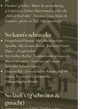
an.
Flexibel g’liefert. Warm & servier­fertig,
g’kühlt zum Selber-Warmmacha oder als
„Abhol-Kischdle“. Service-Crew, Deko &
Geschirr gibt’s on Top, falls gwünscht.
So kann’s schmecka
Fingerfood-Palette: Mini-Maultaschen-
Spießle, Alb-Linsen-Brotla, Bärlauch-Pesto-
Dipp – „fingerlecker“.
Herzhaftes Buffet: Zwiebel­rostbrata aus dr
Warmhalt’wann’, Gemüse süß-sauer,
Kartoffel-Schnitz-Salad.
Dessert-Bar: Schwäbischer Käsekucha im
Gläsle, Rumkirscha-Schäumle,
Ofenschlupfer-Würfel.
So läuft’s (g’schwätzt &
gmacht)
Anfragen – per E-Mail, Telefon oder