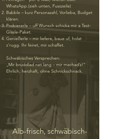
WhatsApp.(sieh unten, Fusszeile)
Babble – kurz Personazahl, Vorlieba, Budget
klären.
Probiererle – uff Wunsch schicka mir a Test-
Gläsle-Paket.
Genießerle – mir liefere, baue uf, holat
z’rugg. Ihr feiret, mir schaffet.
Schwäbisches Versprechen:
„Mir bruddlad net lang – mir machad’s!“
Ehrlich, herzhaft, ohne Schnickschnack.
Alb-frisch, schwäbisch-