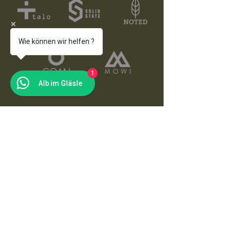
Wie können wir helfen ?
1
Alb im Gläsle
Alb im Gläsle
In unserer Genussmanufaktur stellen wir
vielfältige Delikatessen in sorgfältiger
Handarbeit her und bewahren ihre
natürlichen Aromen durch schonendes
Einkochen. Dabei verwenden wir
ausschließlich handverlesene, möglichst
regionale Zutaten.