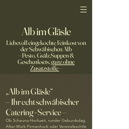
Alb im Gläsle
Liebevoll eingekochte Feinkost von
der Schwäbischen Alb
– Pesto, Gsälz,Suppen &
Geschenksets,
ganz ohne
Zusatzstoffe
–
„Alb im Gläsle“
– Ihr echt schwäbischer
Catering - Service –
Ob Scheuna-Hochzeit, runder Geburdsdag,
After-Work-Firmen­hock oder Vereins­feschtle