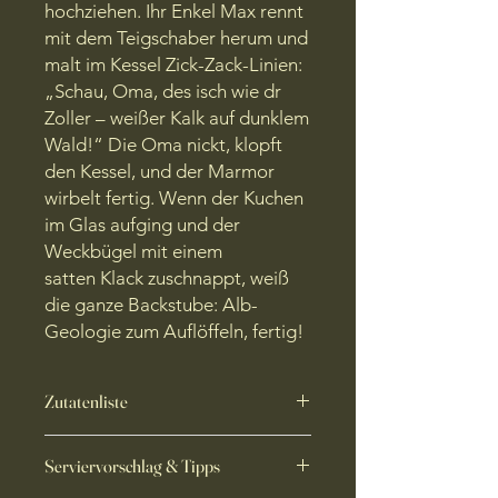
hochziehen. Ihr Enkel Max rennt
mit dem Teigschaber herum und
malt im Kessel Zick-Zack-Linien:
„Schau, Oma, des isch wie dr
Zoller – weißer Kalk auf dunklem
Wald!“ Die Oma nickt, klopft
den Kessel, und der Marmor
wirbelt fertig. Wenn der Kuchen
im Glas aufging und der
Weckbügel mit einem
satten Klack zuschnappt, weiß
die ganze Backstube: Alb-
Geologie zum Auflöffeln, fertig!
Zutatenliste
Weizenmehl
, Zucker,
Eier
,
Butter
,
Serviervorschlag & Tipps
Milch
, Kakaopulver, Vanillezucker,
Backpulver, Salz