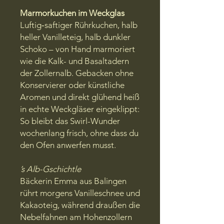
Marmorkuchen im Weckglas
Luftig‐saftiger Rührkuchen, halb
heller Vanille­teig, halb dunkler
Schoko – von Hand marmoriert
wie die Kalk- und Basaltadern
der Zollernalb. Gebacken ohne
Konservierer oder künstliche
Aromen und direkt glühend heiß
in echte Weckgläser eingeklippt:
So bleibt das Swirl-Wunder
wochenlang frisch, ohne dass du
den Ofen anwerfen musst.
’s Alb-Gschichtle
Bäckerin Emma aus Balingen
rührt morgens Vanille­schnee und
Kakaoteig, während draußen die
Nebelfahnen am Hohenzollern