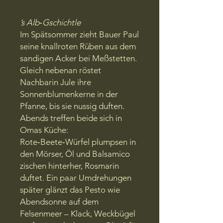
’s Alb‑Gschichtle
Im Spätsommer zieht Bauer Paul
seine knallroten Rüben aus dem
sandigen Acker bei Meßstetten.
Gleich nebenan röstet
Nachbarin Jule ihre
Sonnenblumenkerne in der
Pfanne, bis sie nussig duften.
Abends treffen beide sich in
Omas Küche:
Rote‑Beete‑Würfel plumpsen in
den Mörser, Öl und Balsamico
zischen hinterher, Rosmarin
duftet. Ein paar Umdrehungen
später glänzt das Pesto wie
Abendsonne auf dem
Felsenmeer – Klack, Weckbügel