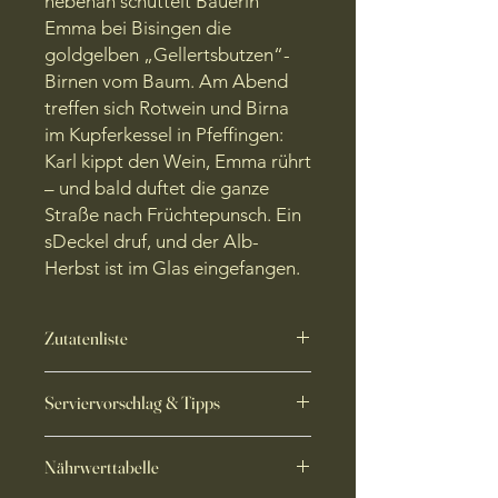
nebenan schüttelt Bäuerin
Emma bei Bisingen die
goldgelben „Gellertsbutzen“-
Birnen vom Baum. Am Abend
treffen sich Rotwein und Birna
im Kupferkessel in Pfeffingen:
Karl kippt den Wein, Emma rührt
– und bald duftet die ganze
Straße nach Früchtepunsch. Ein
sDeckel druf, und der Alb-
Herbst ist im Glas eingefangen.
Zutatenliste
Birnen, Rotwein, Zucker, Zitrone,
Serviervorschlag & Tipps
Vanilleextrakt
• Wild-Begleiter:
Warm zu Reh- oder
Nährwerttabelle
Hirschrücken – der Rotwein-Sud
unterstreicht das Wildaroma.