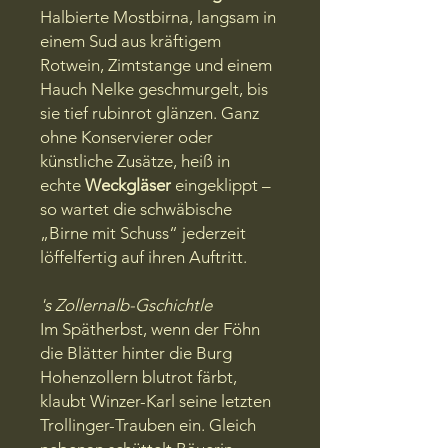
Halbierte Mostbirna, langsam in
einem Sud aus kräftigem
Rotwein, Zimtstange und einem
Hauch Nelke geschmurgelt, bis
sie tief rubinrot glänzen. Ganz
ohne Konservierer oder
künstliche Zusätze, heiß in
echte
Weckgläser
eingeklippt –
so wartet die schwäbische
„Birne mit Schuss“ jederzeit
löffelfertig auf ihren Auftritt.
's Zollernalb-Gschichtle
Im Spätherbst, wenn der Föhn
die Blätter hinter die Burg
Hohenzollern blutrot färbt,
klaubt Winzer-Karl seine letzten
Trollinger-Trauben ein. Gleich