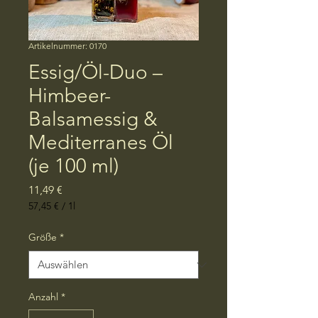
Artikelnummer: 0170
Essig/Öl-Duo –
Himbeer-
Balsamessig &
Mediterranes Öl
(je 100 ml)
Preis
11,49 €
57,45 €
/
1l
57,45 €
pro
Größe
*
1
Liter
Anzahl
*