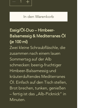
In den Warenkorb
Essig/Öl-Duo – Himbeer-
Balsamessig & Mediterranes Öl
(je 100 ml)
Zwei kleine Schraubfläschle, die
zusammen nach einem lauen
Sommertag auf der Alb
schmecken: beerig-fruchtiger
Himbeer-Balsamessig und
kräuterduftendes Mediterranes
Öl. Einfach auf den Tisch stellen,
Brot brechen, tunken, genießen
– fertig ist das „Alb-Picknick“ in
Minuten.