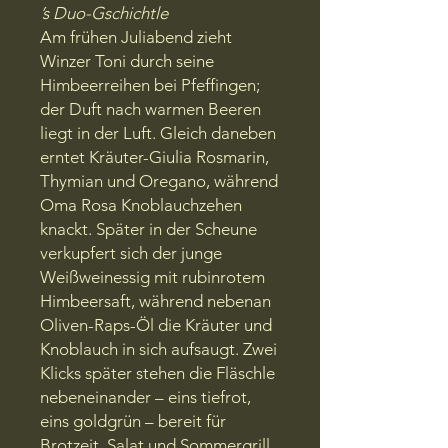
’s Duo-Gschichtle
Am frühen Juliabend zieht
Winzer Toni durch seine
Himbeerreihen bei Pfeffingen;
der Duft nach warmen Beeren
liegt in der Luft. Gleich daneben
erntet Kräuter-Giulia Rosmarin,
Thymian und Oregano, während
Oma Rosa Knoblauchzehen
knackt. Später in der Scheune
verkupfert sich der junge
Weißweinessig mit rubinrotem
Himbeersaft, während nebenan
Oliven-Raps-Öl die Kräuter und
Knoblauch in sich aufsaugt. Zwei
Klicks später stehen die Fläschle
nebeneinander – eins tiefrot,
eins goldgrün – bereit für
Brotzeit, Salat und Sommergrill.